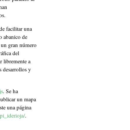
 han
os.
e facilitar una
o abanico de
do un gran número
áfica del
 libremente a
s desarrollos y
js
. Se ha
publicar un mapa
iste una página
pi_iderioja/
.