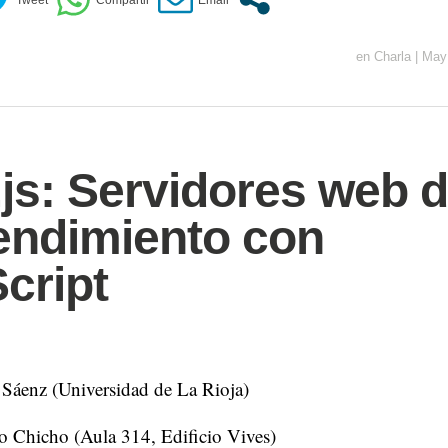
en
Charla
|
May
js: Servidores web 
rendimiento con
cript
Sáenz (Universidad de La Rioja)
o Chicho (Aula 314, Edificio Vives)