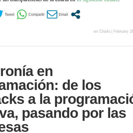
en
Charla
|
February 2
ronía en
amación: de los
acks a la programaci
iva, pasando por las
esas