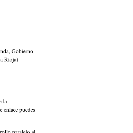
enda, Gobierno
a Rioja)
e la
te enlace puedes
ollo paralelo al