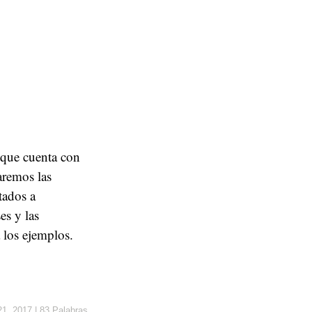
, que cuenta con
aremos las
tados a
es y las
 los ejemplos.
21, 2017
|
83 Palabras