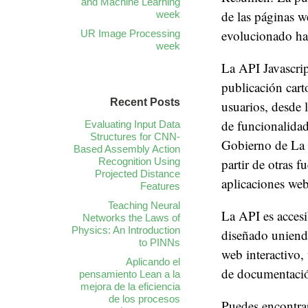
and Machine Learning
de las páginas w
week
evolucionado hac
UR Image Processing
week
La API Javascrip
publicación cart
Recent Posts
usuarios, desde 
de funcionalidad
Evaluating Input Data
Structures for CNN-
Gobierno de La 
Based Assembly Action
Recognition Using
partir de otras f
Projected Distance
aplicaciones web
Features
Teaching Neural
La API es accesi
Networks the Laws of
Physics: An Introduction
diseñado uniend
to PINNs
web interactivo,
Aplicando el
de documentació
pensamiento Lean a la
mejora de la eficiencia
de los procesos
Puedes encontrar