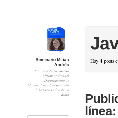
Jav
Seminario Mirian
Hay 4 posts 
Andrés
Sitio web del Seminario
Mirian Andrés del
Departamento de
Matemáticas y Computación
de la Universidad de La
Publi
Rioja
línea