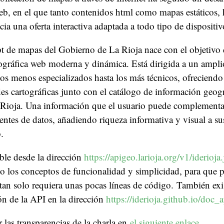
eb, en el que tanto contenidos html como mapas estáticos,
ia una oferta interactiva adaptada a todo tipo de dispositiv
t de mapas del Gobierno de La Rioja nace con el objetivo d
ográfica web moderna y dinámica. Está dirigida a un ampli
los menos especializados hasta los más técnicos, ofrecien
es cartográficas junto con el catálogo de información geogr
Rioja. Una información que el usuario puede complementar
uentes de datos, añadiendo riqueza informativa y visual a su
.
ble desde la dirección
https://apigeo.larioja.org/v1/iderioja.
o los conceptos de funcionalidad y simplicidad, para que 
 tan solo requiera unas pocas líneas de código. También ex
n de la API en la dirección
https://iderioja.github.io/doc_a
 las transparencias de la charla en
el siguiente enlace
.