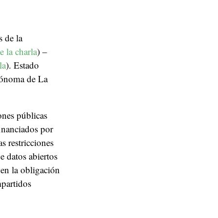
 de la
e la charla
) –
la
). Estado
tónoma de La
ones públicas
inanciados por
s restricciones
e datos abiertos
nen la obligación
mpartidos