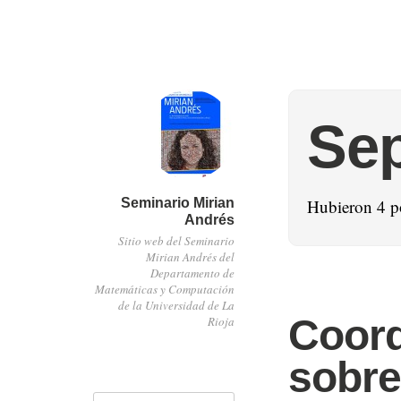
Se
Seminario Mirian
Hubieron 4 p
Andrés
Sitio web del Seminario
Mirian Andrés del
Departamento de
Matemáticas y Computación
de la Universidad de La
Coord
Rioja
sobre