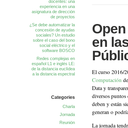
docentes: una
experiencia en una
asignatura de dirección
de proyectos
Open 
¿Se debe automatizar la
concesión de ayudas
sociales? Un estudio
en la
sobre el caso del bono
social eléctrico y el
software BOSCO
Públi
Redes complejas en
español L1 e inglés LE:
de la distancia euclídea
El curso 2016/2
a la distancia espectral
Computación
de
Data y transpare
diversos puntos 
Categories
deben y están si
Charla
generan o podría
Jornada
Reunión
La jornada tendr