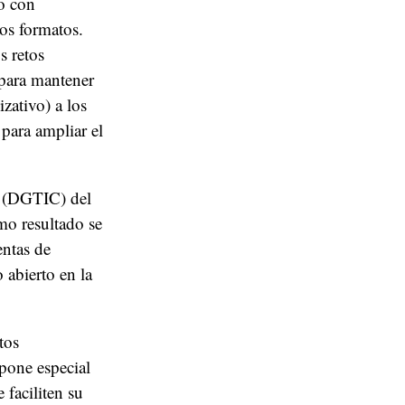
o con
ios formatos.
s retos
 para mantener
zativo) a los
para ampliar el
n (DGTIC) del
mo resultado se
entas de
 abierto en la
tos
pone especial
 faciliten su