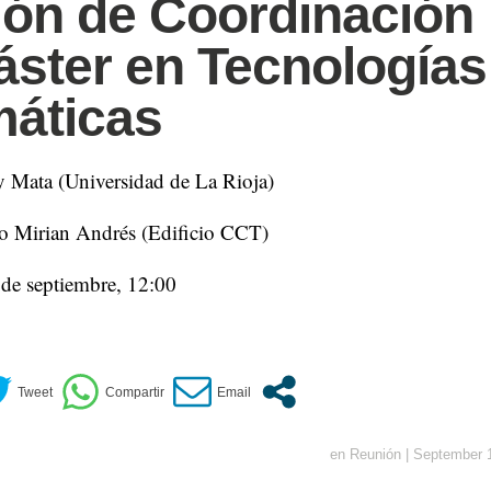
ón de Coordinación
áster en Tecnologías
máticas
 Mata (Universidad de La Rioja)
o Mirian Andrés (Edificio CCT)
 de septiembre, 12:00
en
Reunión
|
September 