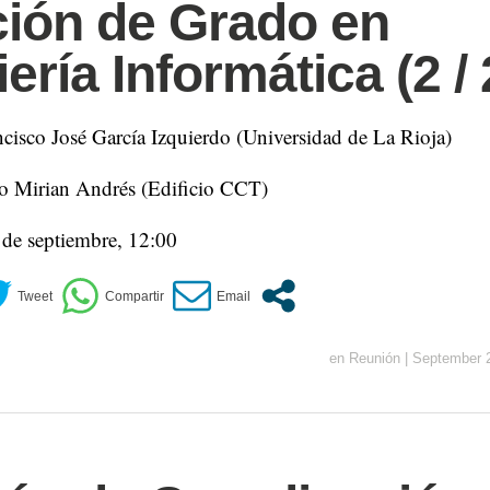
ación de Grado en
ería Informática (2 / 
cisco José García Izquierdo (Universidad de La Rioja)
o Mirian Andrés (Edificio CCT)
 de septiembre, 12:00
en
Reunión
|
September 