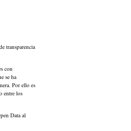
 de transparencia
es con
ue se ha
era. Por ello es
o entre los
Open Data al