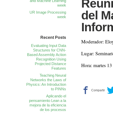
Reuni
and Machine Learning
week
del M
UR Image Processing
week
Infor
Recent Posts
Moderador: Eloy
Evaluating Input Data
Structures for CNN-
Lugar: Seminari
Based Assembly Action
Recognition Using
Projected Distance
Hora: martes 13
Features
Teaching Neural
Networks the Laws of
Physics: An Introduction
to PINNs
Aplicando el
pensamiento Lean a la
mejora de la eficiencia
de los procesos