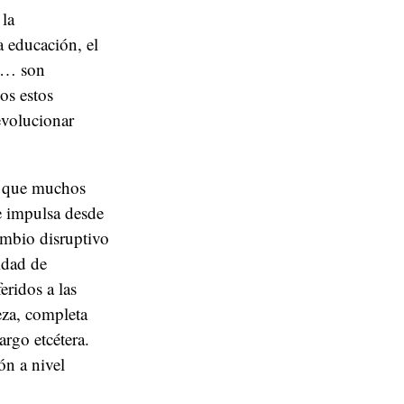
 la
 educación, el
s,… son
os estos
evolucionar
l que muchos
e impulsa desde
ambio disruptivo
idad de
eridos a las
eza, completa
argo etcétera.
n a nivel