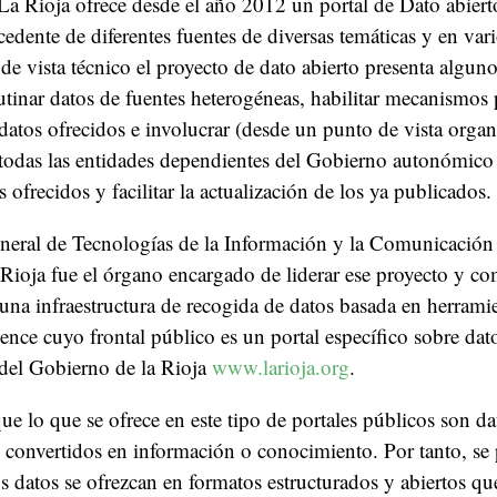
a Rioja ofrece desde el año 2012 un portal de Dato abiert
edente de diferentes fuentes de diversas temáticas y en var
e vista técnico el proyecto de dato abierto presenta alguno
utinar datos de fuentes heterogéneas, habilitar mecanismos
 datos ofrecidos e involucrar (desde un punto de vista organi
todas las entidades dependientes del Gobierno autonómico 
 ofrecidos y facilitar la actualización de los ya publicados.
neral de Tecnologías de la Información y la Comunicació
ioja fue el órgano encargado de liderar ese proyecto y co
na infraestructura de recogida de datos basada en herrami
gence cuyo frontal público es un portal específico sobre dato
 del Gobierno de la Rioja
www.larioja.org
.
que lo que se ofrece en este tipo de portales públicos son da
convertidos en información o conocimiento. Por tanto, se 
s datos se ofrezcan en formatos estructurados y abiertos que