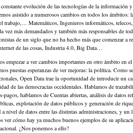
 constante evolución de las tecnologías de la información y
mos asistido a numerosos cambios en todos los ámbitos: la
, el trabajo,… Matemáticos, Ingenieros informáticos, teleco
ada vez más demandados y también más responsables de tod
onistas de un siglo que no ha hecho más que comenzar a r
Internet de las cosas, Industria 4.0, Big Data…
 empezar a ver cambios importantes en otro ámbito en e
os puestas esperanzas de ver mejoras: la política. Como s
acionales, Open Data trae la oportunidad de introducir un c
lidad de las democracias occidentales. Hablamos de trazabil
s-pagos, hablamos de Cuentas abiertas, análisis de datos ref
licas, explotación de datos públicos y generación de riqu
 a nivel de datos entre las distintas administraciones, y un l
ver cómo hay ya muchos buenos ejemplos de su aplicació
nacional. ¿Nos ponemos a ello?