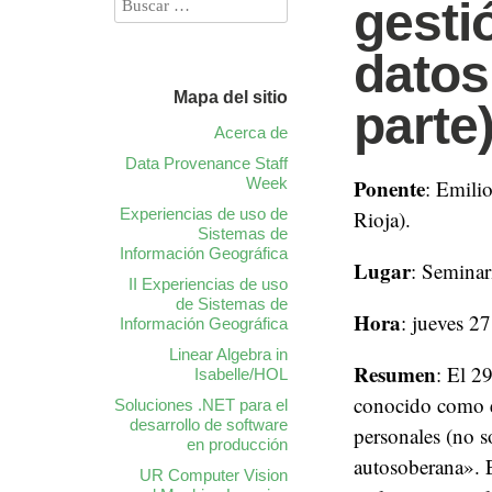
gesti
datos
Mapa del sitio
parte
Acerca de
Data Provenance Staff
Week
Ponente
: Emili
Experiencias de uso de
Rioja).
Sistemas de
Información Geográfica
Lugar
: Seminar
II Experiencias de uso
de Sistemas de
Hora
: jueves 2
Información Geográfica
Linear Algebra in
Resumen
: El 2
Isabelle/HOL
conocido como e
Soluciones .NET para el
desarrollo de software
personales (no s
en producción
autosoberana». E
UR Computer Vision