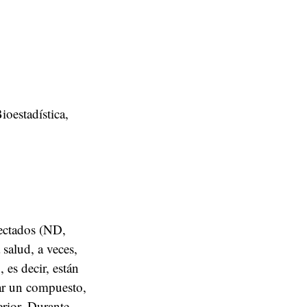
oestadística,
tectados (ND,
 salud, a veces,
 es decir, están
tar un compuesto,
erior. Durante