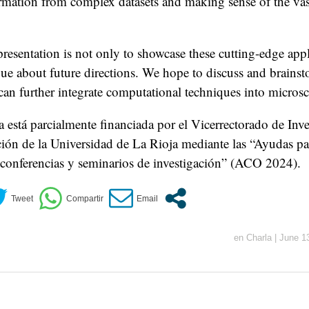
rmation from complex datasets and making sense of the va
presentation is not only to showcase these cutting-edge appl
ogue about future directions. We hope to discuss and brains
can further integrate computational techniques into micros
la está parcialmente financiada por el Vicerrectorado de Inv
ción de la Universidad de La Rioja mediante las “Ayudas pa
 conferencias y seminarios de investigación” (ACO 2024).
en
Charla
|
June 1