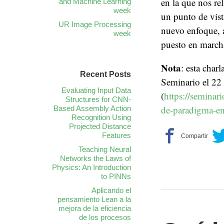
en la que nos re
and Machine Learning
week
un punto de vist
UR Image Processing
nuevo enfoque, a
week
puesto en march
Nota
: esta char
Recent Posts
Seminario el 22
Evaluating Input Data
(
https://seminar
Structures for CNN-
de-paradigma-en-
Based Assembly Action
Recognition Using
Projected Distance
Features
Teaching Neural
Networks the Laws of
Physics: An Introduction
to PINNs
Aplicando el
pensamiento Lean a la
mejora de la eficiencia
de los procesos