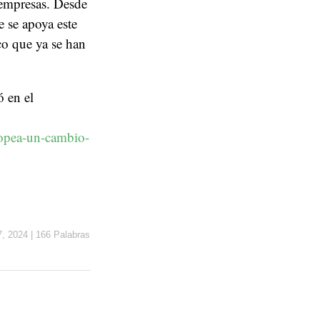
 empresas. Desde
e se apoya este
co que ya se han
ó en el
uropea-un-cambio-
7, 2024
|
166 Palabras