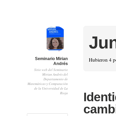
Jun
Seminario Mirian
Hubieron 4 p
Andrés
Sitio web del Seminario
Mirian Andrés del
Departamento de
Matemáticas y Computación
de la Universidad de La
Ident
Rioja
cambi