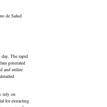
uto de Salud
 day. The rapid
data generated
d and utilize
detailed
y rely on
l for extracting