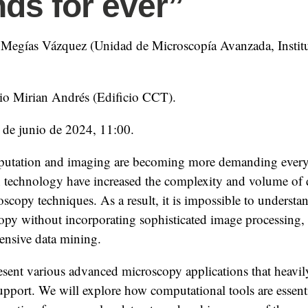
nds for ever”
 Megías Vázquez (Unidad de Microscopía Avanzada, Instit
io Mirian Andrés (Edificio CCT).
3 de junio de 2024, 11:00.
utation and imaging are becoming more demanding every
 technology have increased the complexity and volume of 
copy techniques. As a result, it is impossible to understan
py without incorporating sophisticated image processing, 
tensive data mining.
resent various advanced microscopy applications that heavil
pport. We will explore how computational tools are essentia