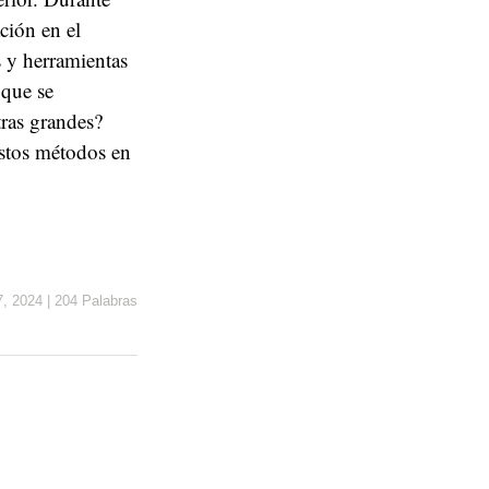
ción en el
 y herramientas
 que se
ras grandes?
estos métodos en
7, 2024
|
204 Palabras