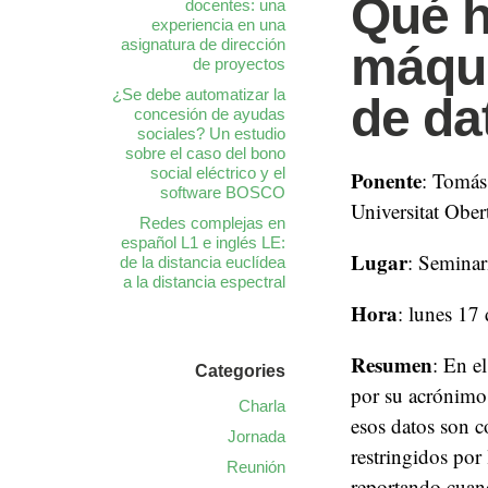
Qué h
docentes: una
experiencia en una
asignatura de dirección
máqui
de proyectos
¿Se debe automatizar la
de da
concesión de ayudas
sociales? Un estudio
sobre el caso del bono
social eléctrico y el
Ponente
: Tomás
software BOSCO
Universitat Ober
Redes complejas en
español L1 e inglés LE:
Lugar
: Seminar
de la distancia euclídea
a la distancia espectral
Hora
: lunes 17
Resumen
: En e
Categories
por su acrónimo 
Charla
esos datos son c
Jornada
restringidos por
Reunión
reportando cuand