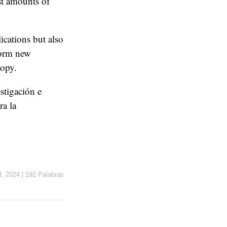
st amounts of
ications but also
torm new
copy.
estigación e
ra la
3, 2024
|
192 Palabras