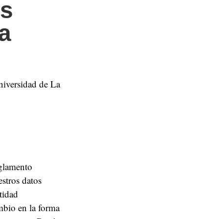
os
a
iversidad de La
eglamento
stros datos
tidad
ambio en la forma