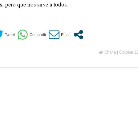
, pero que nos sirve a todos.
en
Charla
|
October 1