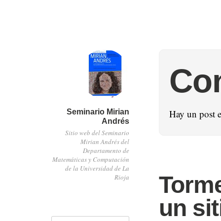
Co
Seminario Mirian
Hay un post 
Andrés
Sitio web del Seminario
Mirian Andrés del
Departamento de
Matemáticas y Computación
de la Universidad de La
Torme
Rioja
un si