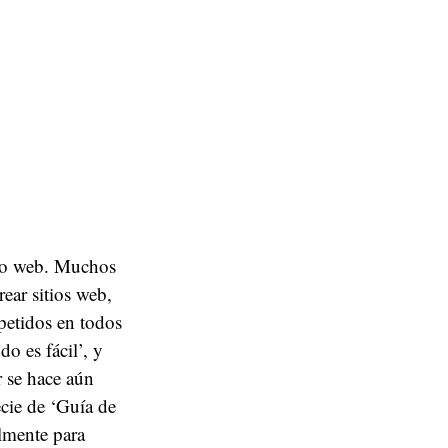
itio web. Muchos
ear sitios web,
petidos en todos
o es fácil’, y
r se hace aún
cie de ‘Guía de
almente para