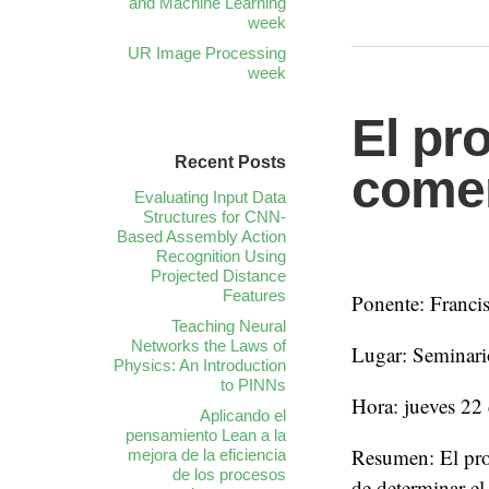
and Machine Learning
week
UR Image Processing
week
El pr
Recent Posts
comer
Evaluating Input Data
Structures for CNN-
Based Assembly Action
Recognition Using
Projected Distance
Features
Ponente: Francis
Teaching Neural
Networks the Laws of
Lugar: Seminari
Physics: An Introduction
to PINNs
Hora: jueves 22
Aplicando el
pensamiento Lean a la
Resumen: El prob
mejora de la eficiencia
de los procesos
de determinar el