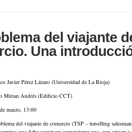
oblema del viajante d
cio. Una introducci
co Javier Pérez Lázaro (Universidad de La Rioja)
o Mirian Andrés (Edificio CCT)
 de marzo, 13:00
lema del viajante de comercio (TSP – travelling salesman
 camino que debe seguir un comerciante que, con origen y 