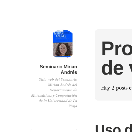
Pro
de 
Seminario Mirian
Andrés
Sitio web del Seminario
Mirian Andrés del
Hay 2 posts 
Departamento de
Matemáticas y Computación
de la Universidad de La
Rioja
Uso d