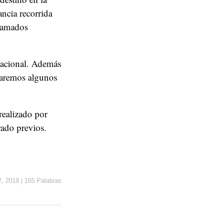
ncia recorrida
llamados
tacional. Además
taremos algunos
realizado por
rado previos.
2, 2018
|
165 Palabras