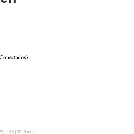
 Conectados)
2, 2018
|
33 Palabras