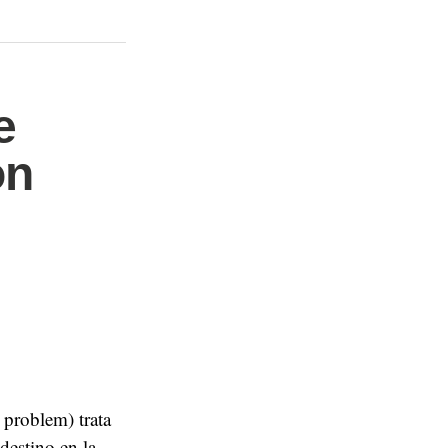
e
ón
 problem) trata
destino en la