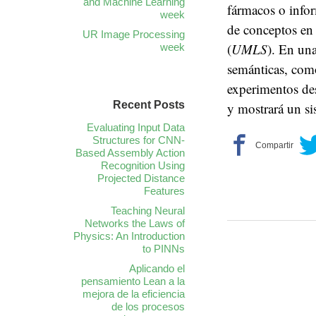
and Machine Learning
fármacos o info
week
de conceptos en 
UR Image Processing
(
UMLS
). En una
week
semánticas, como
experimentos des
Recent Posts
y mostrará un s
Evaluating Input Data
Structures for CNN-
Based Assembly Action
Recognition Using
Projected Distance
Features
Teaching Neural
Networks the Laws of
Physics: An Introduction
to PINNs
Aplicando el
pensamiento Lean a la
mejora de la eficiencia
de los procesos