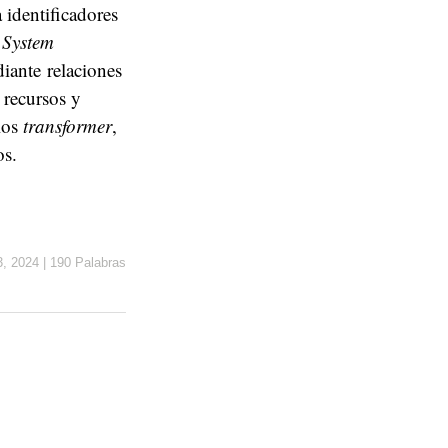
identificadores
 System
diante relaciones
 recursos y
los
transformer
,
os.
, 2024
|
190 Palabras