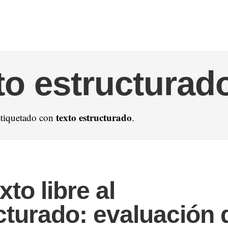
to estructurad
texto estructurado
etiquetado con
.
xto libre al
cturado: evaluación 