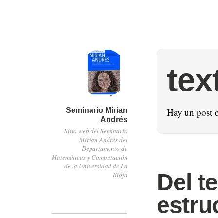
tex
Seminario Mirian
Hay un post 
Andrés
Sitio web del Seminario
Mirian Andrés del
Departamento de
Matemáticas y Computación
de la Universidad de La
Del te
Rioja
estru