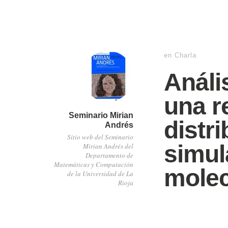
en
Charla
Análi
una r
Seminario Mirian
distri
Andrés
Sitio web del Seminario
simul
Mirian Andrés del
Departamento de
Matemáticas y Computación
molec
de la Universidad de La
Rioja