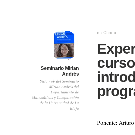
en
Charla
Exper
curs
Seminario Mirian
intro
Andrés
Sitio web del Seminario
prog
Mirian Andrés del
Departamento de
Matemáticas y Computación
de la Universidad de La
Rioja
Ponente: Arturo