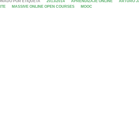
ONADO POR ETIQUETA
2013/2014
APRENDIZAJE ONLINE
ARTURO J
NTE
MASSIVE ONLINE OPEN COURSES
MOOC