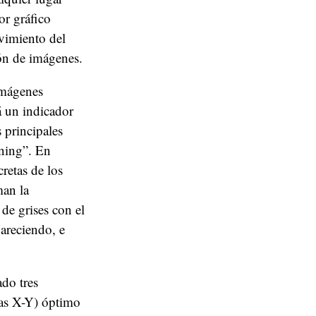
or gráfico
vimiento del
ión de imágenes.
 imágenes
á un indicador
 principales
rning”. En
retas de los
man la
 de grises con el
pareciendo, e
ado tres
das X-Y) óptimo