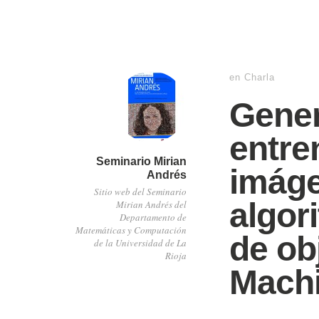
en
Charla
Gener
entre
Seminario Mirian
imáge
Andrés
Sitio web del Seminario
algor
Mirian Andrés del
Departamento de
Matemáticas y Computación
de ob
de la Universidad de La
Rioja
Machi