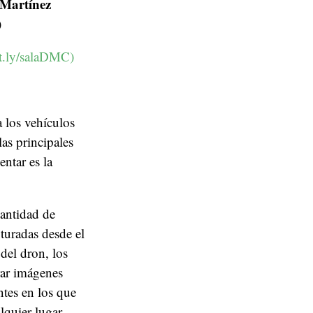
 Martínez
)
bit.ly/salaDMC)
a los vehículos
as principales
ntar es la
cantidad de
turadas desde el
del dron, los
rar imágenes
ntes en los que
lquier lugar