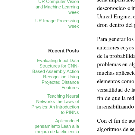
UR Computer Vision
desconocido e in
and Machine Learning
week
Unreal Engine, 
UR Image Processing
dron dentro del 
week
Para generar los
anteriores cuyos
Recent Posts
de la probabilid
Evaluating Input Data
problemas en al
Structures for CNN-
Based Assembly Action
muchas aplicacio
Recognition Using
elementos como 
Projected Distance
Features
versatilidad de l
Teaching Neural
fin de que la re
Networks the Laws of
insensibilizando 
Physics: An Introduction
to PINNs
Con el fin de au
Aplicando el
pensamiento Lean a la
algoritmos de s
mejora de la eficiencia