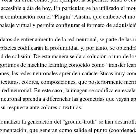
accesible a día de hoy. En particular, se ha utilizado el mot
en combinación con el “Plugin” Airsim, que embebe el mo
paisaje virtual y permite configurar el formato de adquisic
 datos de entrenamiento de la red neuronal, se parte de las
 píxeles codificarán la profundidad y, por tanto, se obtendr
ad de colisión. De esta manera se dará solución a uno de los
goritmos de machine learning conocido como “transfer lea
nes, las redes neuronales aprenden características muy conc
texturas, colores, composiciones, que posteriormente mer
a red neuronal. En este caso, la imagen se codifica en escala
d neuronal aprenda a diferenciar las geometrías que vayan a
su respuesta ante colores o texturas.
tomatizar la generación del “ground-truth” se han desarroll
egmentación, que generan como salida el punto (coordena