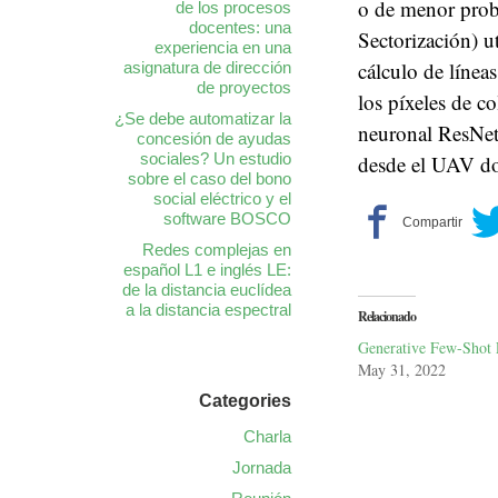
o de menor proba
de los procesos
docentes: una
Sectorización) u
experiencia en una
cálculo de líneas
asignatura de dirección
de proyectos
los píxeles de c
¿Se debe automatizar la
neuronal ResNet-
concesión de ayudas
sociales? Un estudio
desde el UAV do
sobre el caso del bono
social eléctrico y el
software BOSCO
Redes complejas en
español L1 e inglés LE:
de la distancia euclídea
a la distancia espectral
Relacionado
Generative Few-Shot 
May 31, 2022
Categories
Charla
Jornada