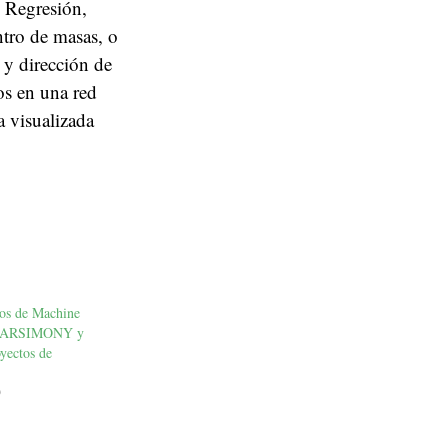
, Regresión,
ntro de masas, o
n y dirección de
os en una red
a visualizada
os de Machine
-PARSIMONY y
oyectos de
9