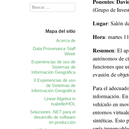
Ponentes
Davi
:
(Grupo de Invest
Lugar
: Salón d
Mapa del sitio
Hora
: martes 1
Acerca de
Data Provenance Staff
Resumen
: El a
Week
autónomos de cie
Experiencias de uso de
funciones que un
Sistemas de
Información Geográfica
evasión de objeto
II Experiencias de uso
de Sistemas de
Para el adecuado
Información Geográfica
información. En 
Linear Algebra in
vehículo en movi
Isabelle/HOL
entornos virtual
Soluciones .NET para el
desarrollo de software
sintéticas. Esto
en producción
sería impensable