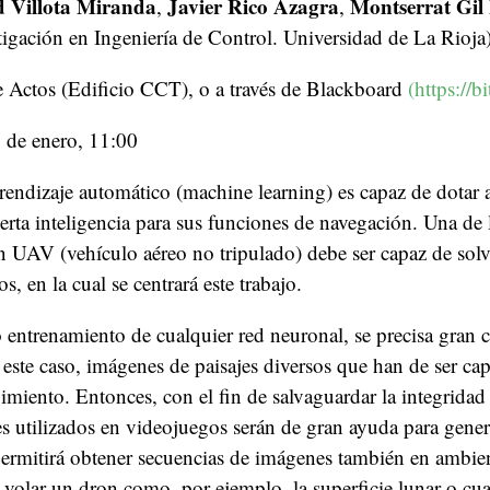
d Villota Miranda
Javier Rico Azagra
Montserrat Gil
,
,
igación en Ingeniería de Control. Universidad de La Rioja
e Actos (Edificio CCT), o a través de Blackboard
(https://
1 de enero, 11:00
prendizaje automático (machine learning) es capaz de dotar 
rta inteligencia para sus funciones de navegación. Una de l
 UAV (vehículo aéreo no tripulado) debe ser capaz de solve
s, en la cual se centrará este trabajo.
 entrenamiento de cualquier red neuronal, se precisa gran 
este caso, imágenes de paisajes diversos que han de ser cap
miento. Entonces, con el fin de salvaguardar la integridad 
es utilizados en videojuegos serán de gran ayuda para gene
 permitirá obtener secuencias de imágenes también en ambie
 volar un dron como, por ejemplo, la superficie lunar o cua