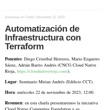
jmaransay
en
Charla
|
November 22, 2023
Automatización de
Infraestructura con
Terraform
Ponentes
: Diego Cristóbal Herreros, Mario Ezquerro
Sáenz, Adrián Barrio Andrés (CNCG Cloud Native
Rioja,
https://cloudnativerioja.com/
).
Lugar
: Seminario Mirian Andrés (Edificio CCT).
Hora
: miércoles 22 de noviembre de 2023, 12:00.
Resumen
: en esta charla presentaremos la iniciativa
Cloud Native Computing Foundation y su