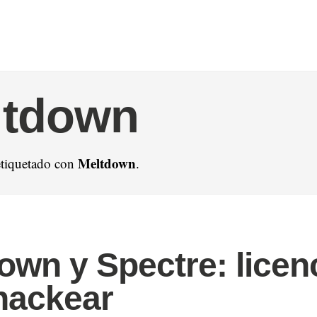
ltdown
Meltdown
etiquetado con
.
own y Spectre: licen
hackear