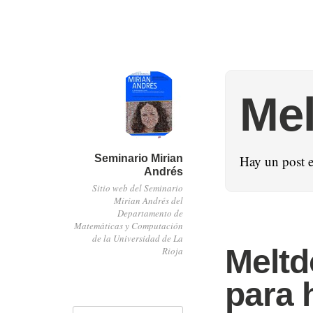
Me
Seminario Mirian
Hay un post 
Andrés
Sitio web del Seminario
Mirian Andrés del
Departamento de
Matemáticas y Computación
de la Universidad de La
Meltd
Rioja
para 