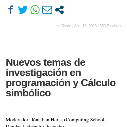
en
Charla
|
April 18, 2013
|
353 Palabras
Nuevos temas de
investigación en
programación y Cálculo
simbólico
Moderador: Jónathan Heras (Computing School,
Dundee University, Escocia)