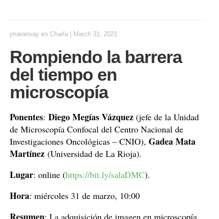
jmaransay
en
Charla
|
March 31, 2021
Rompiendo la barrera
del tiempo en
microscopía
Ponentes
Diego Megías Vázquez
:
(jefe de la Unidad
de Microscopía Confocal del Centro Nacional de
Gadea Mata
Investigaciones Oncológicas – CNIO),
Martínez
(Universidad de La Rioja).
Lugar
: online (
https://bit.ly/salaDMC
).
Hora
: miércoles 31 de marzo, 10:00
Resumen
: La adquisición de imagen en microscopía