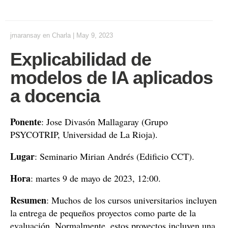
jmaransay
en
Charla
|
May 9, 2023
Explicabilidad de
modelos de IA aplicados
a docencia
Ponente
: Jose Divasón Mallagaray (Grupo
PSYCOTRIP, Universidad de La Rioja).
Lugar
: Seminario Mirian Andrés (Edificio CCT).
Hora
: martes 9 de mayo de 2023, 12:00.
Resumen
: Muchos de los cursos universitarios incluyen
la entrega de pequeños proyectos como parte de la
evaluación. Normalmente, estos proyectos incluyen una